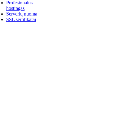
Profesionalus
hostingas
Serverių nuoma
SSL sertifikatai