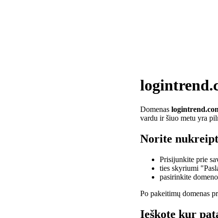
logintrend
Domenas
logintrend.co
vardu ir šiuo metu yra pi
Norite nukreip
Prisijunkite prie 
ties skyriumi "Pas
pasirinkite domen
Po pakeitimų domenas pra
Ieškote kur pat