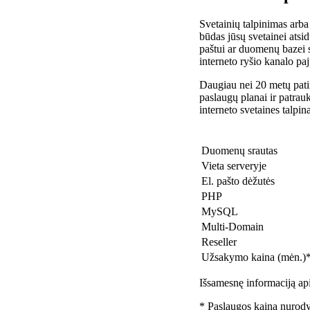
Svetainių talpinimas arba
būdas jūsų svetainei atsidu
paštui ar duomenų bazei 
interneto ryšio kanalo pa
Daugiau nei 20 metų patir
paslaugų planai ir patra
interneto svetaines talpin
Duomenų srautas
Vieta serveryje
El. pašto dėžutės
PHP
MySQL
Multi-Domain
Reseller
Užsakymo kaina (mėn.)
Išsamesnę informaciją api
* Paslaugos kaina nurody