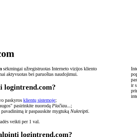
.com
m
sėkmingai užregistruotas Interneto vizijos kliento
Int
lnai aktyvuotas bei paruoštas naudojimui.
pop
pas
ir 
ti logintrend.com?
pri
int
savo paskyros
klientų sistemoje
;
laugos" pasirinkite nuorodą
Plačiau...
;
o pavadinimą ir paspauskite mygtuką
Nukreipti
.
dės veikti per 1 val.
alpinti logintrend.com?