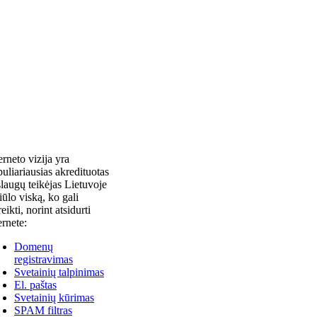
erneto vizija yra
uliariausias akredituotas
laugų teikėjas Lietuvoje
siūlo viską, ko gali
reikti, norint atsidurti
ernete:
Domenų
registravimas
Svetainių talpinimas
El. paštas
Svetainių kūrimas
SPAM filtras