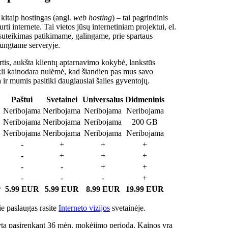
 kitaip hostingas (angl.
web hosting
) – tai pagrindinis
rti internete. Tai vietos jūsų internetiniam projektui, el.
suteikimas patikimame, galingame, prie spartaus
jungtame serveryje.
tis, aukšta klientų aptarnavimo kokybė, lankstūs
ukli kainodara nulėmė, kad šiandien pas mus savo
a ir mumis pasitiki daugiausiai šalies gyventojų.
Paštui
Svetainei
Universalus
Didmeninis
Neribojama
Neribojama
Neribojama
Neribojama
Neribojama
Neribojama
Neribojama
200 GB
Neribojama
Neribojama
Neribojama
Neribojama
-
+
+
+
-
+
+
+
-
-
+
+
-
-
-
+
*
5.99 EUR
5.99 EUR
8.99 EUR
19.99 EUR
e paslaugas rasite
Interneto vizijos
svetainėje.
ta pasirenkant 36 mėn. mokėjimo periodą. Kainos yra